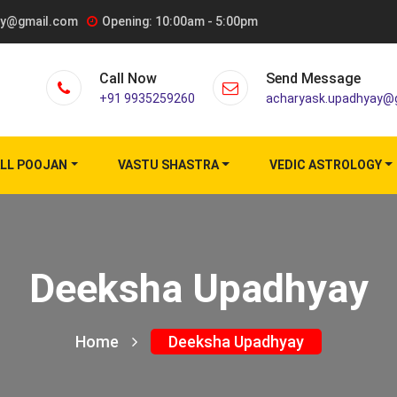
ay@gmail.com
Opening: 10:00am - 5:00pm
Call Now
Send Message
+91 9935259260
acharyask.upadhyay@
LL POOJAN
VASTU SHASTRA
VEDIC ASTROLOGY
Deeksha Upadhyay
Home
Deeksha Upadhyay