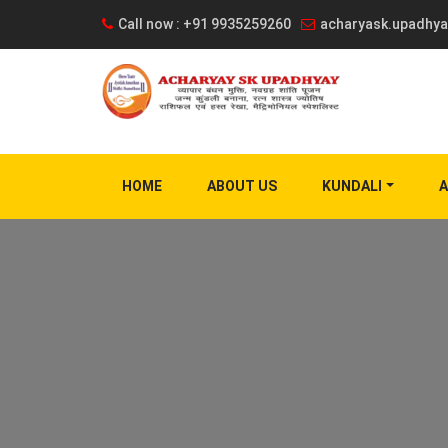
Call now : +91 9935259260
acharyask.upadhy
HOME
ABOUT US
KUNDALI
A