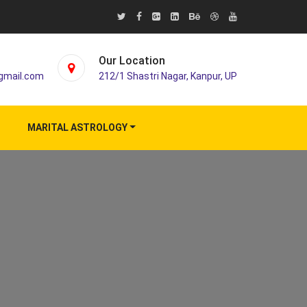
Our Location
gmail.com
212/1 Shastri Nagar, Kanpur, UP
MARITAL ASTROLOGY