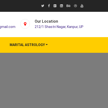
Our Location
gmail.com
212/1 Shastri Nagar, Kanpur, UP
MARITAL ASTROLOGY