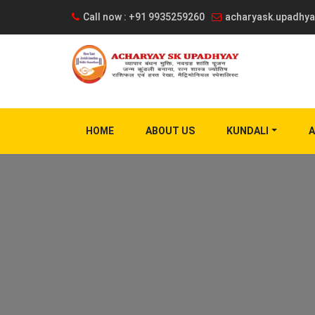
Call now : +91 9935259260
acharyask.upadhy
HOME
ABOUT US
KUNDALI
A