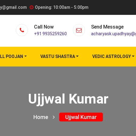
ay@gmail.com
Opening: 10:00am - 5:00pm
Call Now
Send Message
+91 9935259260
acharyask.upadhyay@
LL POOJAN
VASTU SHASTRA
VEDIC ASTROLOGY
Ujjwal Kumar
Home
Ujjwal Kumar