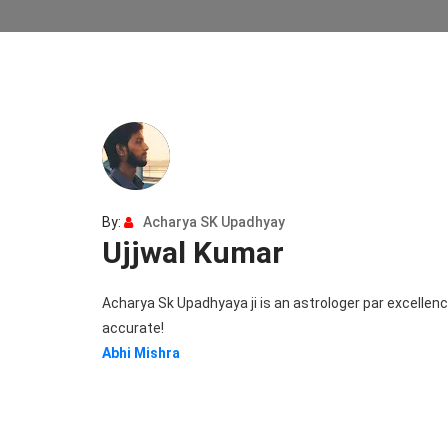
By:
Acharya SK Upadhyay
Ujjwal Kumar
Acharya Sk Upadhyaya ji is an astrologer par excellence
accurate!
Post
Abhi Mishra
navigation